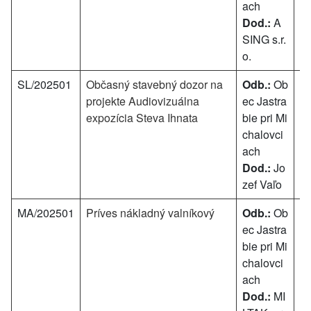
ach
Dod.:
A
SING s.r.
o.
SL/202501
Občasný stavebný dozor na
Odb.:
Ob
50
projekte Audiovizuálna
ec Jastra
expozícia Steva Ihnata
bie pri Mi
chalovci
ach
Dod.:
Jo
zef Vaľo
MA/202501
Príves nákladný valníkový
Odb.:
Ob
1
ec Jastra
5
bie pri Mi
€
chalovci
ach
Dod.:
MI