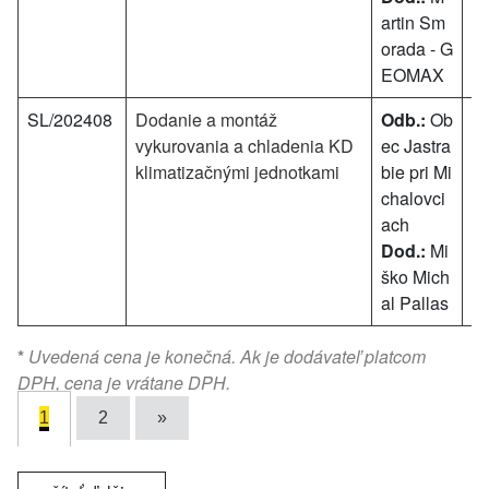
artin Sm
orada - G
EOMAX
SL/202408
Dodanie a montáž
Odb.:
Ob
5 
vykurovania a chladenia KD
ec Jastra
klimatizačnými jednotkami
bie pri Mi
chalovci
ach
Dod.:
Mi
ško Mich
al Pallas
*
Uvedená cena je konečná. Ak je dodávateľ platcom
DPH, cena je vrátane DPH.
1
2
»