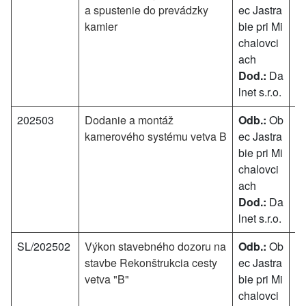
a spustenie do prevádzky
ec Jastra
8
kamier
bie pri Mi
€
chalovci
ach
Dod.:
Da
lnet s.r.o.
202503
Dodanie a montáž
Odb.:
Ob
1
kamerového systému vetva B
ec Jastra
8
bie pri Mi
€
chalovci
ach
Dod.:
Da
lnet s.r.o.
SL/202502
Výkon stavebného dozoru na
Odb.:
Ob
50
stavbe Rekonštrukcia cesty
ec Jastra
vetva "B"
bie pri Mi
chalovci