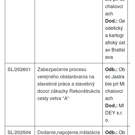
chalovci
ach
Dod.:
Ge
odetický
a kartogr
afický úst
av Bratisl
ava
SL/202601
Zabezpečenie procesu
Odb.:
Ob
49
verejného obstarávania na
ec Jastra
stavebné práce a stavebný
bie pri Mi
dozor zákazky Rekonštrukcia
chalovci
cesty vetva "A"
ach
Dod.:
MI
DEY s.r.
o.
SL/202504
Dodanie,napojenie,inštalácia
Odb.:
Ob
9