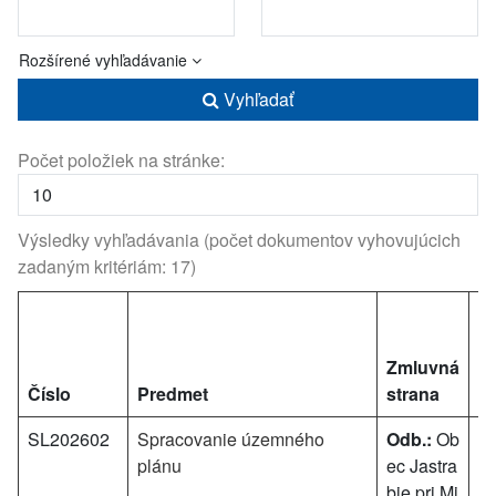
Rozšírené vyhľadávanie
Vyhľadať
Počet položiek na stránke:
Výsledky vyhľadávania (počet dokumentov vyhovujúcich
zadaným kritériám: 17)
C
c
Zmluvná
(s
Číslo
Predmet
strana
D
SL202602
Spracovanie územného
Odb.:
Ob
0 
plánu
ec Jastra
bie pri Mi