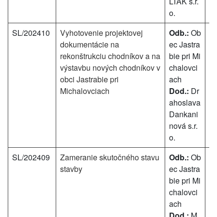
LTAK s.r.
o.
SL/202410
Vyhotovenie projektovej
Odb.:
Ob
8 
dokumentácie na
ec Jastra
rekonštrukciu chodníkov a na
bie pri Mi
výstavbu nových chodníkov v
chalovci
obci Jastrabie pri
ach
Michalovciach
Dod.:
Dr
ahoslava
Dankani
nová s.r.
o.
SL/202409
Zameranie skutočného stavu
Odb.:
Ob
10
stavby
ec Jastra
bie pri Mi
chalovci
ach
Dod.:
M