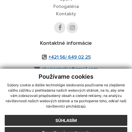
Fotogaléria
Kontakty
Kontaktné informácie
+421 56/ 649 02 25
obecjastrabie@gmail.com
Používame cookies
Súbory cookie a ďalšie technológie sledovania používame na zlepšenie
vášho zážitku z prehliadania našich webových stránok, na to, aby sme
využite možnosť získavania aktuálnych informácií s využitím RSS
,
vám zobrazovali prispôsobený obsah a cielené reklamy, na analýzu
CMS systém (redakčný) systém ECHELON 2,
Mapa stránok
,
web portál
,
návštevnosti našich webových stránok a na pochopenie toho, odkiaľ naši
návštevníci prichádzajú.
webhosting
,
webex.digital, s.r.o.
,
domény
,
registrácia domény
,
spoločnosť webex.digital, s.r.o.
,
technický prevádzkovateľ
SÚHLASÍM
Posledná aktualizácia:
03.08.2026