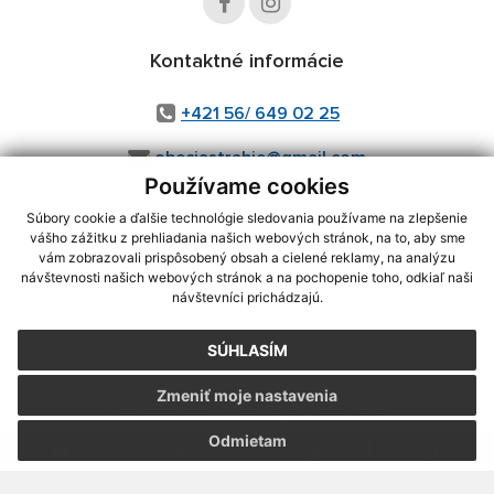
Kontaktné informácie
+421 56/ 649 02 25
obecjastrabie@gmail.com
Používame cookies
Súbory cookie a ďalšie technológie sledovania používame na zlepšenie
vášho zážitku z prehliadania našich webových stránok, na to, aby sme
využite možnosť získavania aktuálnych informácií s využitím RSS
,
vám zobrazovali prispôsobený obsah a cielené reklamy, na analýzu
CMS systém (redakčný) systém ECHELON 2,
Mapa stránok
,
web portál
,
návštevnosti našich webových stránok a na pochopenie toho, odkiaľ naši
návštevníci prichádzajú.
webhosting
,
webex.digital, s.r.o.
,
domény
,
registrácia domény
,
spoločnosť webex.digital, s.r.o.
,
technický prevádzkovateľ
SÚHLASÍM
Posledná aktualizácia:
03.08.2026
Zmeniť moje nastavenia
Vytlačiť stránku
|
Vyhlásenie o prístupnosti
Autorské práva
|
Cookies
Odmietam
webdesign
|