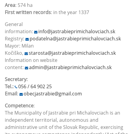
Area
: 574 ha
First written records
: in the year 1337
General
information:
info@jastrabieprimichalovciach.sk
Registry:
podatelna@jastrabieprimichalovciach.sk
Mayor: Milan
Kočiško,
starosta@jastrabieprimichalovciach.sk
Information on website
content:
admin@jastrabieprimichalovciach.sk
Secretary:
Tel.:
056 / 64 902 25
Email
:
obecjastrabie@gmail.com
Competence
:
The Municipality of Jastrabie pri Michalovciach is an
independent territorial, autonomous and
administrative unit of the Slovak Republic, exercising