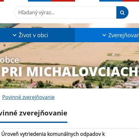
Hľadaný výraz...
Život v obci
Zverejňova
 obce
 PRI MICHALOVCIACH
Povinné zverejňovanie
vinné zverejňovanie
Úroveň vytriedenia komunálnych odpadov k