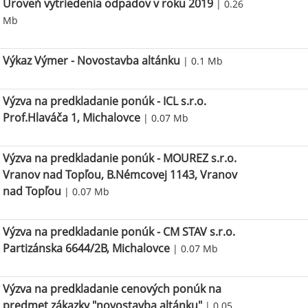
Úroveň vytriedenia odpadov v roku 2019
| 0.26
Mb
Výkaz Výmer - Novostavba altánku
| 0.1 Mb
Výzva na predkladanie ponúk - ICL s.r.o.
Prof.Hlaváča 1, Michalovce
| 0.07 Mb
Výzva na predkladanie ponúk - MOUREZ s.r.o.
Vranov nad Topľou, B.Némcovej 1143, Vranov
nad Topľou
| 0.07 Mb
Výzva na predkladanie ponúk - CM STAV s.r.o.
Partizánska 6644/2B, Michalovce
| 0.07 Mb
Výzva na predkladanie cenových ponúk na
predmet zákazky "novostavba altánku"
| 0.05