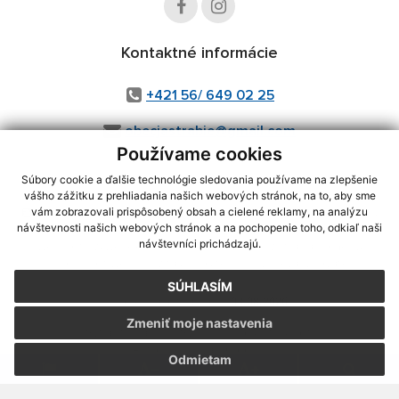
Kontaktné informácie
+421 56/ 649 02 25
obecjastrabie@gmail.com
Používame cookies
Súbory cookie a ďalšie technológie sledovania používame na zlepšenie
vášho zážitku z prehliadania našich webových stránok, na to, aby sme
využite možnosť získavania aktuálnych informácií s využitím RSS
,
vám zobrazovali prispôsobený obsah a cielené reklamy, na analýzu
CMS systém (redakčný) systém ECHELON 2,
Mapa stránok
,
web portál
,
návštevnosti našich webových stránok a na pochopenie toho, odkiaľ naši
návštevníci prichádzajú.
webhosting
,
webex.digital, s.r.o.
,
domény
,
registrácia domény
,
spoločnosť webex.digital, s.r.o.
,
technický prevádzkovateľ
SÚHLASÍM
Posledná aktualizácia:
03.08.2026
Zmeniť moje nastavenia
Vytlačiť stránku
|
Vyhlásenie o prístupnosti
Autorské práva
|
Cookies
Odmietam