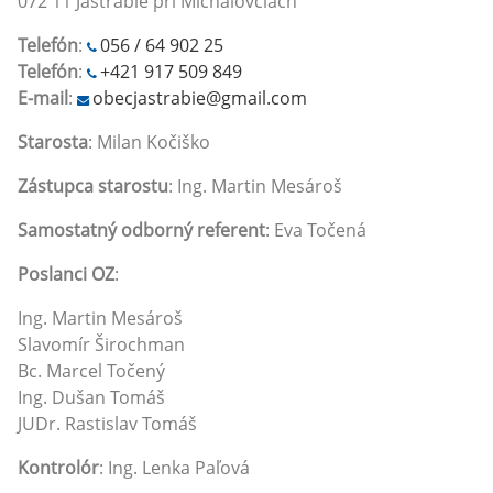
072 11 Jastrabie pri Michalovciach
Telefón
:
056 / 64 902 25
Telefón
:
+421 917 509 849
E-mail
:
obecjastrabie@gmail.com
Starosta
: Milan Kočiško
Zástupca starostu
: Ing. Martin Mesároš
Samostatný odborný referent
: Eva Točená
Poslanci OZ
:
Ing. Martin Mesároš
Slavomír Širochman
Bc. Marcel Točený
Ing. Dušan Tomáš
JUDr. Rastislav Tomáš
Kontrolór
: Ing. Lenka Paľová