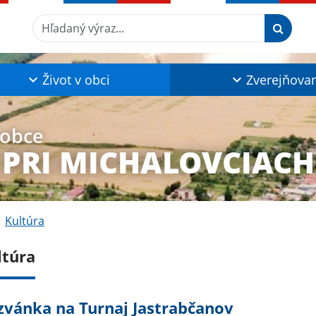
Hľadaný výraz...
Život v obci
Zverejňova
 obce
 PRI MICHALOVCIACH
Kultúra
ltúra
zvánka na Turnaj Jastrabčanov