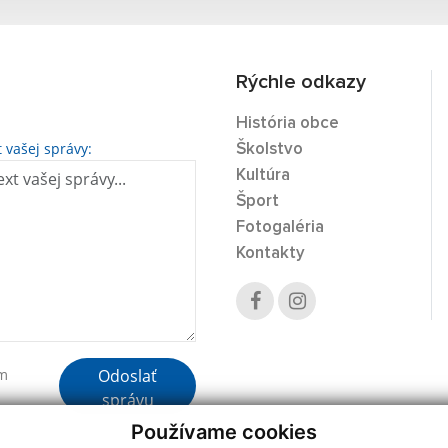
Rýchle odkazy
História obce
t vašej správy:
Školstvo
Kultúra
Šport
Fotogaléria
Kontakty
Odoslať
ím
správu
Používame cookies