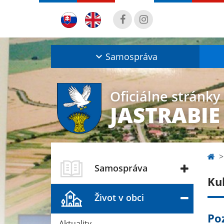
Samospráva
Oficiálne stránky
JASTRABIE
Samospráva
Ku
Život v obci
Po
Aktuality