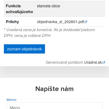
Funkcia
starosta obce
schvaľujúceho
Prílohy
objednavka_sl_202601.pdf
*
Uvedená cena je konečná. Ak je dodávateľ platcom
DPH, cena je vrátane DPH.
zoznam objednávok
Generované portálom
Uradne.sk
Napíšte nám
Meno: