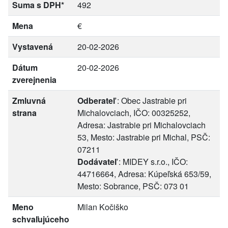
Suma s DPH*
492
Mena
€
Vystavená
20-02-2026
Dátum
20-02-2026
zverejnenia
Zmluvná
Odberateľ
: Obec Jastrabie pri
strana
Michalovciach, IČO: 00325252,
Adresa: Jastrabie pri Michalovciach
53, Mesto: Jastrabie pri Michal, PSČ:
07211
Dodávateľ
: MIDEY s.r.o., IČO:
44716664, Adresa: Kúpeľská 653/59,
Mesto: Sobrance, PSČ: 073 01
Meno
Milan Kočiško
schvaľujúceho