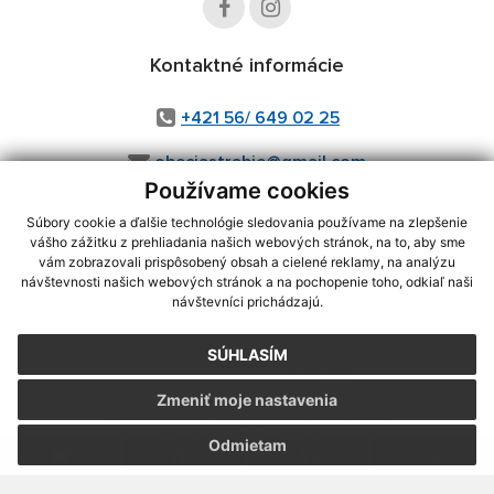
Kontaktné informácie
+421 56/ 649 02 25
obecjastrabie@gmail.com
Používame cookies
Súbory cookie a ďalšie technológie sledovania používame na zlepšenie
vášho zážitku z prehliadania našich webových stránok, na to, aby sme
využite možnosť získavania aktuálnych informácií s využitím RSS
,
vám zobrazovali prispôsobený obsah a cielené reklamy, na analýzu
CMS systém (redakčný) systém ECHELON 2,
Mapa stránok
,
web portál
,
návštevnosti našich webových stránok a na pochopenie toho, odkiaľ naši
návštevníci prichádzajú.
webhosting
,
webex.digital, s.r.o.
,
domény
,
registrácia domény
,
spoločnosť webex.digital, s.r.o.
,
technický prevádzkovateľ
SÚHLASÍM
Posledná aktualizácia:
03.08.2026
Zmeniť moje nastavenia
Vytlačiť stránku
|
Vyhlásenie o prístupnosti
Autorské práva
|
Cookies
Odmietam