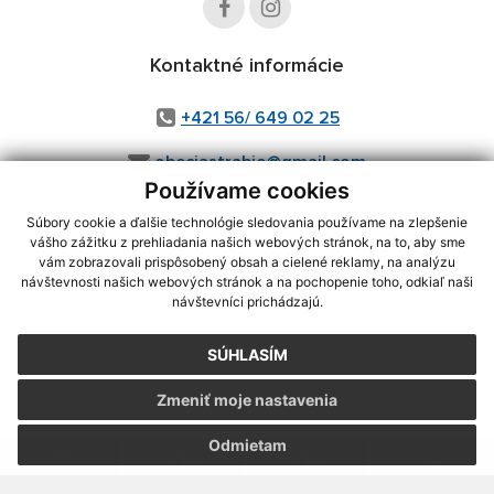
Kontaktné informácie
+421 56/ 649 02 25
obecjastrabie@gmail.com
Používame cookies
Súbory cookie a ďalšie technológie sledovania používame na zlepšenie
vášho zážitku z prehliadania našich webových stránok, na to, aby sme
využite možnosť získavania aktuálnych informácií s využitím RSS
,
vám zobrazovali prispôsobený obsah a cielené reklamy, na analýzu
CMS systém (redakčný) systém ECHELON 2,
Mapa stránok
,
web portál
,
návštevnosti našich webových stránok a na pochopenie toho, odkiaľ naši
návštevníci prichádzajú.
webhosting
,
webex.digital, s.r.o.
,
domény
,
registrácia domény
,
spoločnosť webex.digital, s.r.o.
,
technický prevádzkovateľ
SÚHLASÍM
Posledná aktualizácia:
10.08.2026
Zmeniť moje nastavenia
Vytlačiť stránku
|
Vyhlásenie o prístupnosti
Autorské práva
|
Cookies
Odmietam