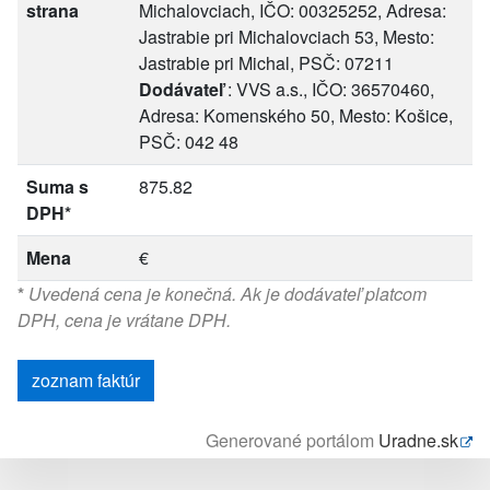
strana
Michalovciach, IČO: 00325252, Adresa:
Jastrabie pri Michalovciach 53, Mesto:
Jastrabie pri Michal, PSČ: 07211
Dodávateľ
: VVS a.s., IČO: 36570460,
Adresa: Komenského 50, Mesto: Košice,
PSČ: 042 48
Suma s
875.82
DPH*
Mena
€
*
Uvedená cena je konečná. Ak je dodávateľ platcom
DPH, cena je vrátane DPH.
zoznam faktúr
Generované portálom
Uradne.sk