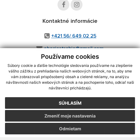
Kontaktné informácie
+421 56/ 649 02 25
obecjastrabie@gmail.com
Používame cookies
Súbory cookie a ďalšie technológie sledovania používame na zlepšenie
vášho zážitku z prehliadania našich webových stránok, na to, aby sme
využite možnosť získavania aktuálnych informácií s využitím RSS
,
vám zobrazovali prispôsobený obsah a cielené reklamy, na analýzu
CMS systém (redakčný) systém ECHELON 2,
Mapa stránok
,
web portál
,
návštevnosti našich webových stránok a na pochopenie toho, odkiaľ naši
návštevníci prichádzajú.
webhosting
,
webex.digital, s.r.o.
,
domény
,
registrácia domény
,
spoločnosť webex.digital, s.r.o.
,
technický prevádzkovateľ
SÚHLASÍM
Posledná aktualizácia:
03.08.2026
Zmeniť moje nastavenia
Vytlačiť stránku
|
Vyhlásenie o prístupnosti
Autorské práva
|
Cookies
Odmietam