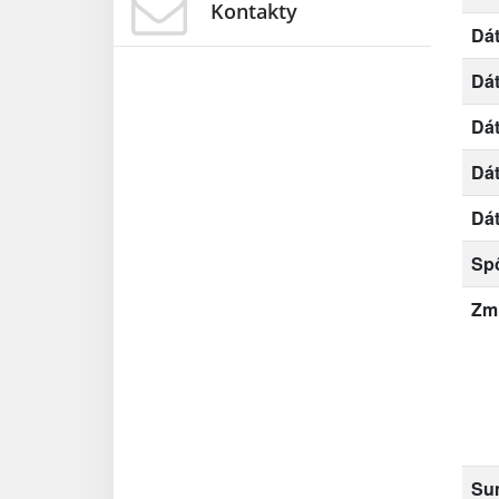
Kontakty
Dát
Dá
Dá
Dá
Dát
Sp
Zm
Su