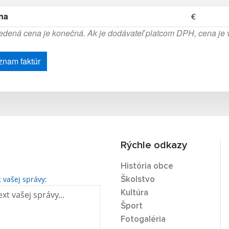
na
€
dená cena je konečná. Ak je dodávateľ platcom DPH, cena je
znam faktúr
Rýchle odkazy
História obce
t vašej správy:
Školstvo
Kultúra
Šport
Fotogaléria