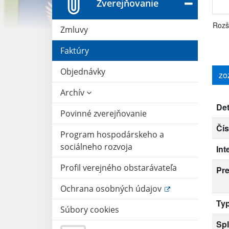
Zverejňovanie
Rozš
Zmluvy
Faktúry
Objednávky
zo
Archív
Det
Povinné zverejňovanie
Čís
Program hospodárskeho a
sociálneho rozvoja
Int
Profil verejného obstarávateľa
Pr
Ochrana osobných údajov
Typ
Súbory cookies
Spl