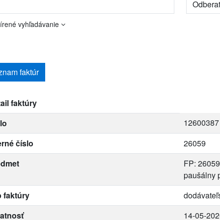
írené vyhľadávanie
znam faktúr
ail faktúry
12600387
lo
erné číslo
26059
edmet
FP: 26059
paušálny 
 faktúry
dodávateľ
atnosť
14-05-202