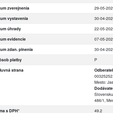
um zverejnenia
29-05-202
tum vystavenia
30-04-202
tum úhrady
22-05-202
tum evidencie
07-05-202
um zdan. plnenia
30-04-202
ôsob platby
P
luvná strana
Odberateľ
00325252, 
Mesto: Jas
Dodávate
Slovensku
486/1, Me
ma s DPH*
49.2