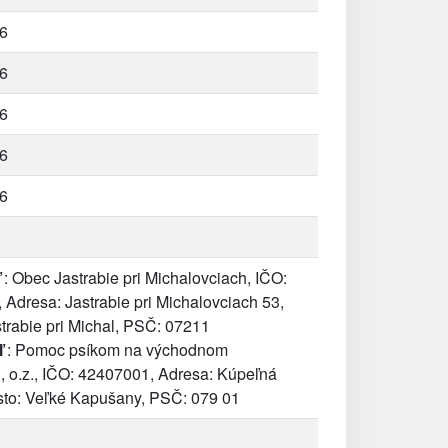
6
6
6
6
6
: Obec Jastrabie pri Michalovciach, IČO:
Adresa: Jastrabie pri Michalovciach 53,
trabie pri Michal, PSČ: 07211
ľ
: Pomoc psíkom na východnom
, o.z., IČO: 42407001, Adresa: Kúpeľná
sto: Veľké Kapušany, PSČ: 079 01