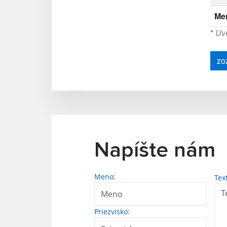
Me
*
Uve
zo
Napíšte nám
Meno:
Tex
Priezvisko: