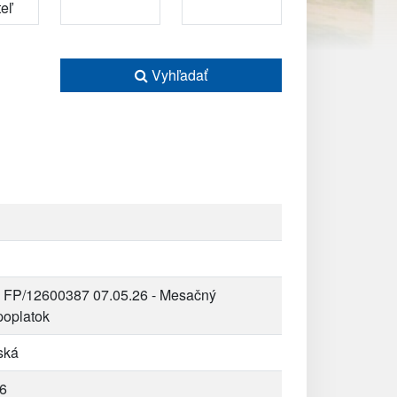
Vyhľadať
 FP/12600387 07.05.26 - Mesačný
poplatok
ská
6