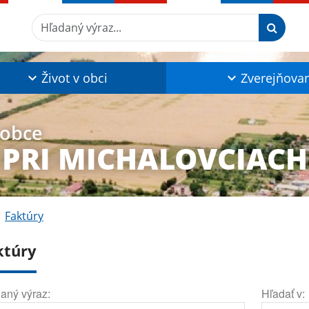
Hľadaný výraz...
Život v obci
Zverejňova
 obce
 PRI MICHALOVCIACH
Faktúry
ktúry
aný výraz:
Hľadať v: